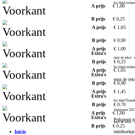
los blad reclam
A prijs
€ 1,00
B prijs
€ 0,25
A prijs
€ 1,65
B prijs
€ 0,90
A prijs
€ 1,00
Extra's
mist de tekst 
B prijs
€ 0.25
los blad recla
A prijs
€ 1,65
Extra's
mist de te
B prijs
€ 0,90
A prijs
€ 1,45
Extra's
los blad Donal
B prijs
€ 0.70
Jaarposter 202
A prijs
€ 1,00
Extra's
Prikprent 
mist de tekst 
B prijs
€ 0.25
Inicio
miniboekj