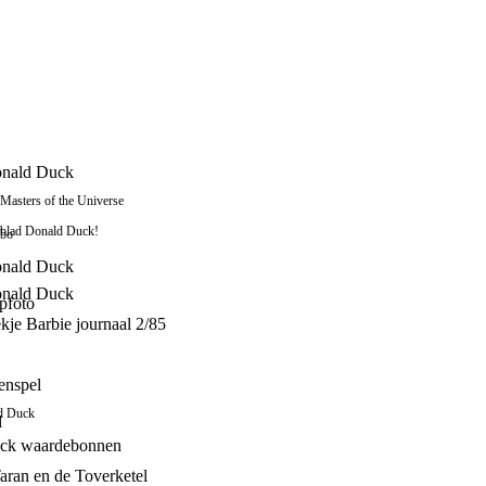
onald Duck
 Masters of the Universe
kblad Donald Duck!
mbo
onald Duck
onald Duck
pfoto
kje Barbie journaal 2/85
enspel
d Duck
l
ck waardebonnen
Taran en de Toverketel