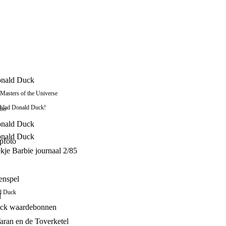
onald Duck
 Masters of the Universe
kblad Donald Duck!
mbo
onald Duck
onald Duck
pfoto
kje Barbie journaal 2/85
enspel
d Duck
l
ck waardebonnen
Taran en de Toverketel